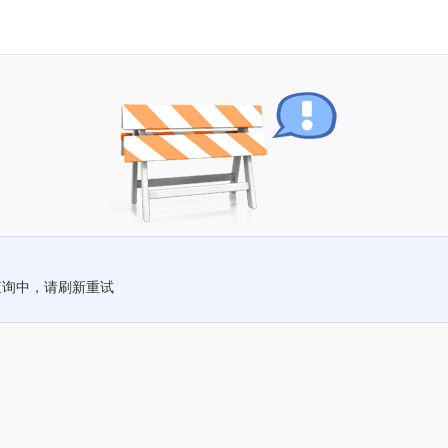
查询中，请刷新重试