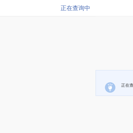
正在查询中
正在