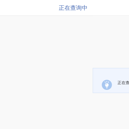
正在查询中
正在