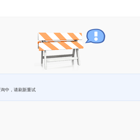
查询中，请刷新重试