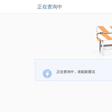
正在查询中
正在查询中，请刷新重试