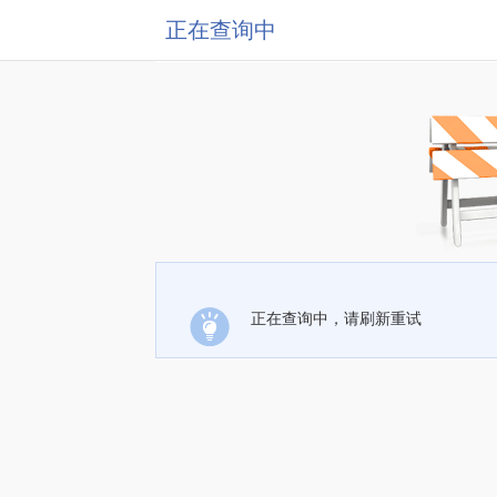
正在查询中
正在查询中，请刷新重试