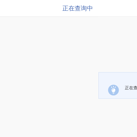
正在查询中
正在