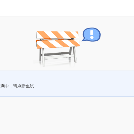
查询中，请刷新重试