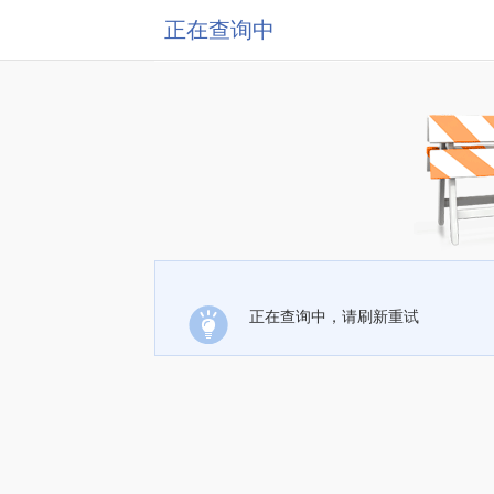
正在查询中
正在查询中，请刷新重试