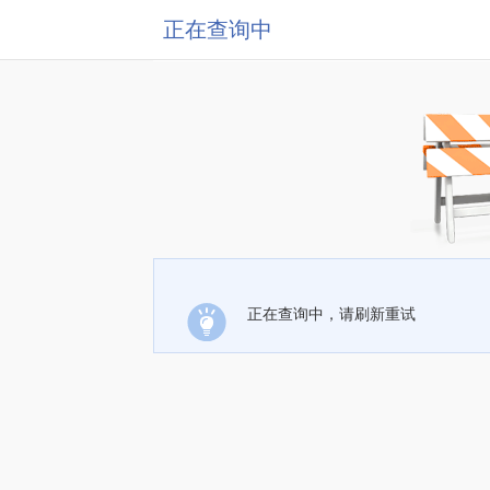
正在查询中
正在查询中，请刷新重试